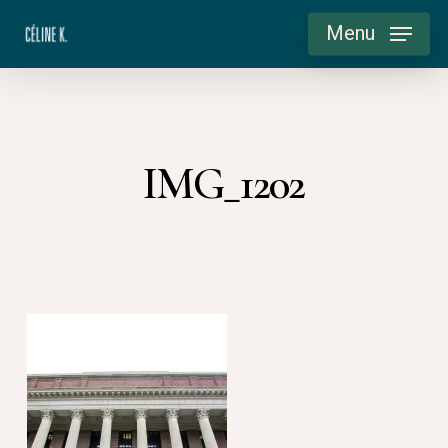
Skip
Menu
to
main
content
IMG_1202