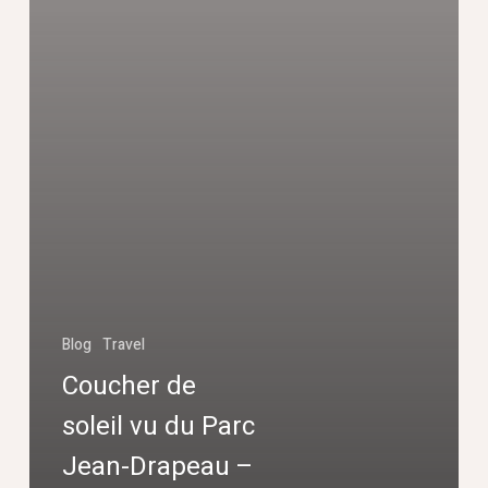
Parc
Jean-
Drapeau
–
Montréal,
QC,
Canada
Blog
Travel
Coucher de
soleil vu du Parc
Jean-Drapeau –